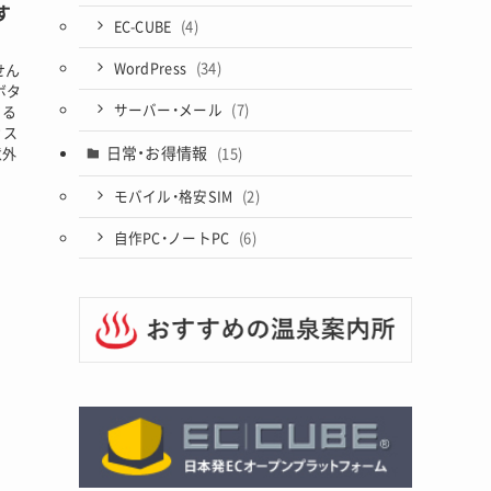
す
EC-CUBE
(4)
WordPress
(34)
せん
ボタ
サーバー・メール
(7)
する
カス
日常・お得情報
意外
(15)
モバイル・格安SIM
(2)
自作PC・ノートPC
(6)