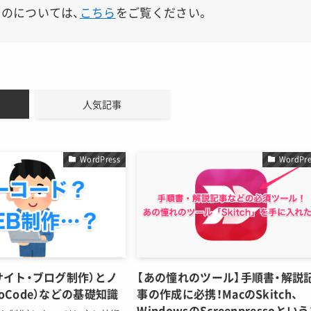
ものについては、
こちら
をご覧ください。
人気記事
WordPress
WordPre
サイト・ブログ制作）とノ
【あの憧れのツール】手順書・解説
oCode）などの基礎知識
事の作成に必携！MacのSkitch、
WindowsのScreenpressoとい