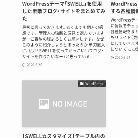
WordPressテーマ「SWELL」を使用
WordPre
した素敵ブログ・サイトをまとめてみ
する各種情
た
WordPress
に情報をチェ
最初に言っておきます。あくまでも個人の感
各種情報をまと
想です。 管理人の独断と偏見で選んでいます
もリライト（更
が…ご容赦の程よろしくお願いします。 なぜ
にしていきます
このように紹介しようと思ったのか 単刀直入
について この記
に、私が「SWELLを使ってかっこいいブログ・
サイトを作りたいなー」と思っている...
2020.6.24
2020.6.26
WordPress
【SWELLカスタマイズ】テーブル内の