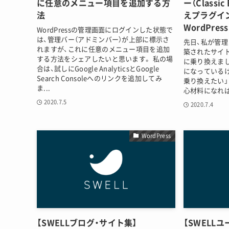
に任意のメニュー項目を追加する方
ー（Classi
法
えプラグイ
WordPr
WordPressの管理画面にログインした状態で
は、管理バー（アドミンバー）が上部に標示さ
先日、私が管理し
れますが、これに任意のメニュー項目を追加
築されたサイト
する方法をシェアしたいと思います。 私の場
に乗り換えまし
合は、試しにGoogle AnalyticsとGoogle
になっているけ
Search Consoleへのリンクを追加してみ
乗り換えたい」
ま...
心材料になれば
2020.7.5
2020.7.4
WordPress
【SWELLブログ・サイト集】
【SWELL