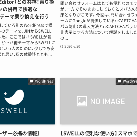
c Editor）との共存！乗り換
問い合わせフォームはとても便利なので
ンの併用で快適な
が、一方でそのままにしておくとスパムの
床となりがちです。今回は、問い合わせフ
essテーマ乗り換えを行う
ームにGoogleが提供しているreCAPTCHA
ている別のWordPressで構
パム防止）の導入方法とreCAPTCHAバッ
のテーマを、JINからSWELL
非表示にする方法について解説をしまし
た。 ここでは、「SWELLが気
の...
ど…」「他テーマからSWELLに
2020.6.30
という人のために、少しでも安
と思い、私の体験談ととも...
WordPress
WordPre
ユーザー必携の情報】
【SWELLの便利な使い方】スマホ