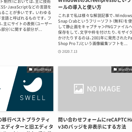
イト制作）においては、主に技術
ールの導入と使い方
SS・JavaScriptなどの言語を
れることが多いです。いわゆる
これまで私は様々な解説記事で、Window
ド言語と呼ばれるものです。フ
Snap Crabというフリーソフト（無料）を
、主にサイトの表側（ユーザー
して静止画をキャプチャ＞PNGファイル
部分）に関する部分が...
保存をして、文字や枠を付けたり、モザイ
かけたりするのは、2001年に発売されたPai
Shop Pro 7Jという画像編集ソフトを...
2020.7.13
WordPress
WordPre
への移行ベストプラクティ
問い合わせフォームにreCAPTCH
クエディターと旧エディタ
v3のバッジを非表示にする方法