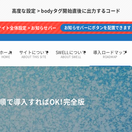
高度な設定 > bodyタグ開始直後に出力するコード
サイト全体設定 > お知らせバー
お知らせバーにボタンを配置できます
ホーム
サイトについて
SWELLについて
導入ロードマップ
HOME
ABOUT THIS SITE
ABOUT SWELL
ROADMAP
手順で導入すればOK！完全版