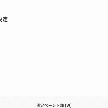
設定
固定ページ下部 (W)