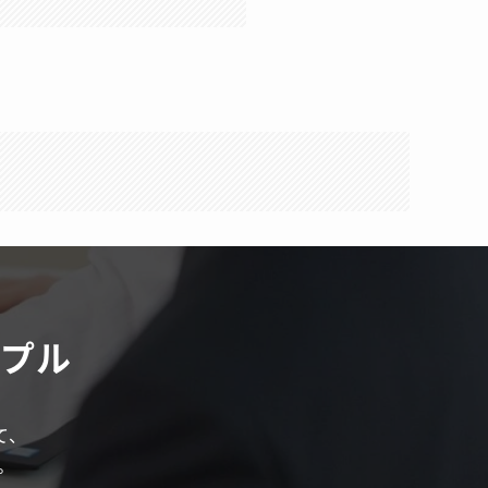
ンプル
て、
。