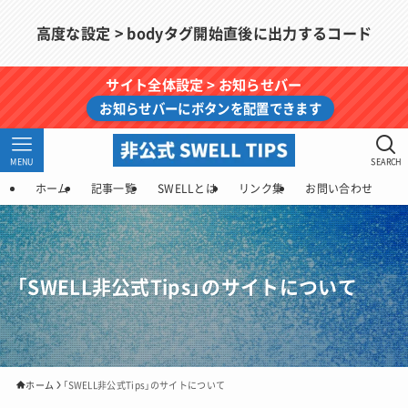
高度な設定 > bodyタグ開始直後に出力するコード
サイト全体設定 > お知らせバー
お知らせバーにボタンを配置できます
MENU
SEARCH
ホーム
記事一覧
SWELLとは
リンク集
お問い合わせ
「SWELL非公式Tips」のサイトについて
ホーム
「SWELL非公式Tips」のサイトについて