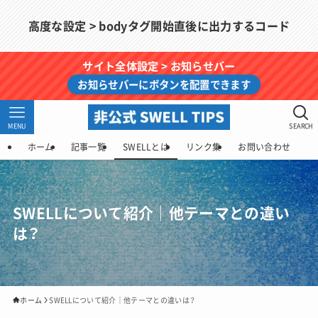
高度な設定 > bodyタグ開始直後に出力するコード
サイト全体設定 > お知らせバー
お知らせバーにボタンを配置できます
MENU
SEARCH
ホーム
記事一覧
SWELLとは
リンク集
お問い合わせ
SWELLについて紹介｜他テーマとの違い
は？
ホーム
SWELLについて紹介｜他テーマとの違いは？